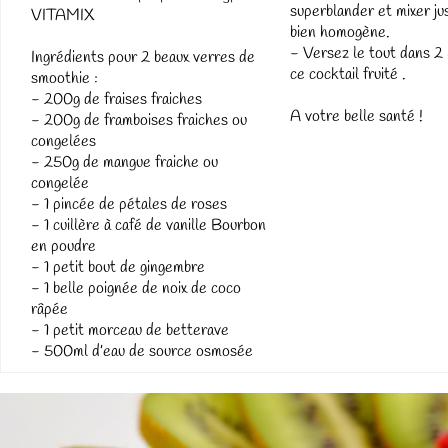
superblander et mixer ju
VITAMIX
bien homogène.
- Versez le tout dans 2 
Ingrédients pour 2 beaux verres de
ce cocktail fruité .
smoothie :
- 200g de fraises fraiches
A votre belle santé !
- 200g de framboises fraiches ou
congelées
- 250g de mangue fraiche ou
congelée
- 1 pincée de pétales de roses
- 1 cuillère à café de vanille Bourbon
en poudre
- 1 petit bout de gingembre
- 1 belle poignée de noix de coco
râpée
- 1 petit morceau de betterave
- 500ml d’eau de source osmosée