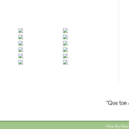
"Que ton 
Alive By Alic