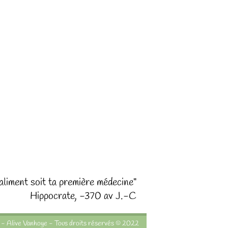
aliment soit ta première médecine"
Hippocrate, -370 av J.-C
e - Alive Vanhoye - Tous droits réservés © 2022