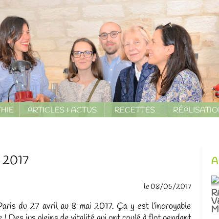
HIE
ARTICLES & ACTUS
RECETTES
RÉALISATI
s 2017
A
le 08/05/2017
R
V
s du 27 avril au 8 mai 2017. Ça y est l’incroyable
Ma
 ! Des jus pleins de vitalité qui ont coulé à flot pendant