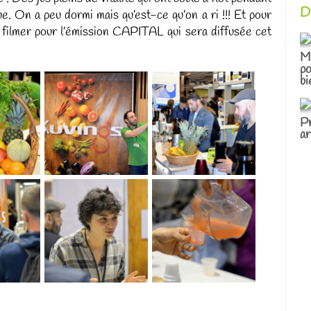
D
ue. On a peu dormi mais qu’est-ce qu’on a ri !!! Et pour
filmer pour l’émission CAPITAL qui sera diffusée cet
Me
po
bi
Pr
ar