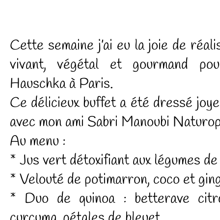
Cette semaine j’ai eu la joie de réali
vivant, végétal et gourmand p
Hauschka à Paris.
Ce délicieux buffet a été dressé jo
avec mon ami Sabri Manoubi Naturopa
Au menu :
* Jus vert détoxifiant aux légumes de
* Velouté de potimarron, coco et gi
* Duo de quinoa : betterave citr
curcuma, pétales de bleuet