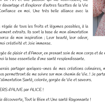
 davantage et d’explorer d’autres facettes de la Vie
onfiance en moi. Une très belle alliance avec la
 régale de tous les fruits et légumes possibles, à la
hement extraits. Ils sont la base de mon alimentation
source de mon inspiration ; Leur beauté, leur odeur,
 moi créativité et Joie immense.
rgée de plaisir et d’Amour, en prenant soin de mon corps et de 
moi la base essentielle d’une santé resplendissante.
imerais partager quelques-unes de mes créations culinaires, me
ous permettront de me suivre sur mon chemin de Vie. ! Je part
’alimentation Santé, colorée, gorgée de Vie et saveurs.
ERS d’ALIVE par ALICE !
le découverte, Tout le Bien et Une santé Rayonnante !