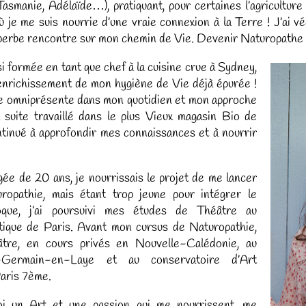
asmanie, Adélaïde…), pratiquant, pour certaines l’agricultur
ù je me suis nourrie d’une vraie connexion à la Terre ! J’ai 
perbe rencontre sur mon chemin de Vie. Devenir Naturopathe 
si formée en tant que chef à la cuisine crue à Sydney,
 enrichissement de mon hygiène de Vie déjà épurée !
e omniprésente dans mon quotidien et mon approche
a suite travaillé dans le plus Vieux magasin Bio de
ontinué à approfondir mes connaissances et à nourrir
ée de 20 ans, je nourrissais le projet de me lancer
opathie, mais étant trop jeune pour intégrer le
e, j’ai poursuivi mes études de Théâtre au
tique de Paris. Avant mon cursus de Naturopathie,
éâtre, en cours privés en Nouvelle-Calédonie, au
-Germain-en-Laye et au conservatoire d’Art
aris 7ème.
i un Art et une passion qui me nourrissent, me