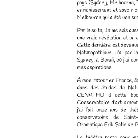
pays (Sydney, Melbourne, T
enrichissement et savoir o
Melbourne qui a été une su
Par la suite, Je me suis aus
une vraie révélation et un
Cette dernière est devenu
Naturopathique. J’ai par l
Sydney, à Bondi, où j’ai c
mes aspirations.
À mon retour en France, âg
dans des études de Natur
CENATHO à cette époqu
Conservatoire d'art drama
j’ai fait onze ans de th
conservatoire de Saint
Dramatique Erik Satie de P
Le théâtre reste pour mo