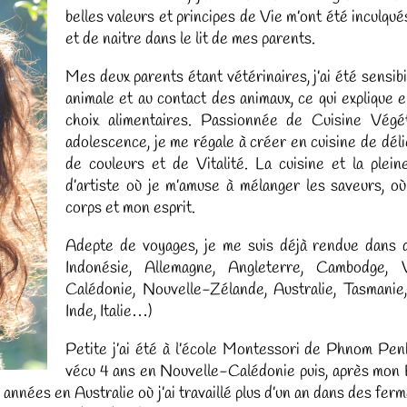
belles valeurs et principes de Vie m’ont été inculqu
et de naitre dans le lit de mes parents.
Mes deux parents étant vétérinaires, j’ai été sensibi
animale et au contact des animaux, ce qui explique 
choix alimentaires. Passionnée de Cuisine Vég
adolescence, je me régale à créer en cuisine de déli
de couleurs et de Vitalité. La cuisine et la plei
d’artiste où je m’amuse à mélanger les saveurs, o
corps et mon esprit.
Adepte de voyages, je me suis déjà rendue dans 
Indonésie, Allemagne, Angleterre, Cambodge, 
Calédonie, Nouvelle-Zélande, Australie, Tasmanie,
Inde, Italie…)
Petite j’ai été à l’école Montessori de Phnom Pen
vécu 4 ans en Nouvelle-Calédonie puis, après mon B
2 années en Australie où j’ai travaillé plus d’un an dans des fer