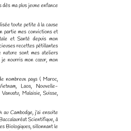
és dès ma plus jeune enfance
lisée toute petite à la cause
en partie mes convictions et
étale et Santé depuis mon
cieuses recettes pétillantes
ne nature sont mes ateliers
ù je nourris mon cœur, mon
de nombreux pays ( Maroc,
Vietnam, Laos, Nouvelle-
 Vanuatu, Malaisie, Suisse,
h au Cambodge, j’ai ensuite
accalauréat Scientifique, à
mes Biologiques, sillonnant le