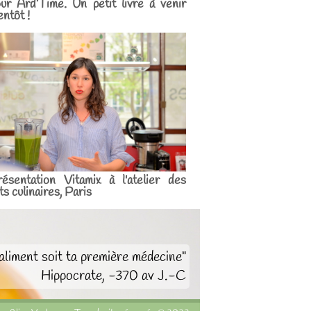
ur Ard’Time. Un petit livre à venir
entôt !
ésentation Vitamix à l'atelier des
ts culinaires, Paris
aliment soit ta première médecine"
Hippocrate, -370 av J.-C