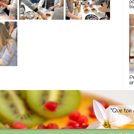
po
bi
Pr
ar
"Que ton 