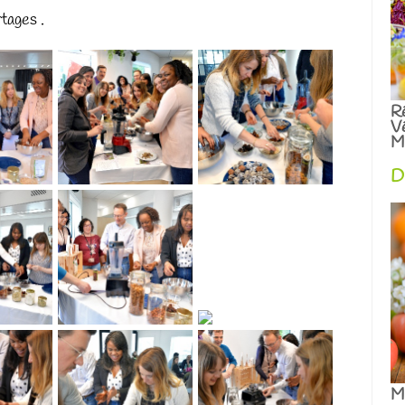
tages .
R
V
Ma
D
Me